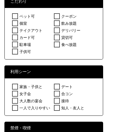
こだわり
ペット可
クーポン
個室
飲み放題
テイクアウト
デリバリー
カード可
貸切可
駐車場
食べ放題
子供可
利用シーン
家族・子供と
デート
女子会
合コン
大人数の宴会
接待
一人で入りやすい
知人・友人と
禁煙・喫煙