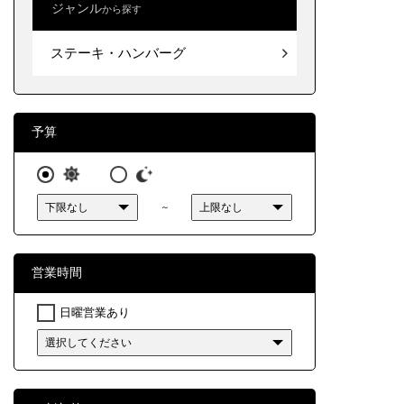
ジャンル
から探す
目黒・
ステー
ステーキ・ハンバーグ
渋谷・
池袋～
六本木
予算
四ツ谷
調布・
～
西東京
営業時間
福生・
日曜営業あり