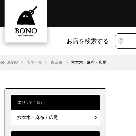
お店を検索する
BONO
>
店舗一覧
>
東京都
>
六本木・麻布・広尾
エリア
から探す
すべて
すべて
六本木・麻布・広尾