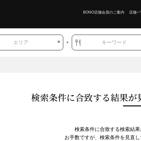
BONO店舗会員のご案内
店舗一
×
エリア
キーワード
×
検索条件に合致する結果が
東京都
洋食・西洋料理
六本木・麻布・広尾
ステーキ・ハンバーグ
検索条件に合致する検索結果
お手数ですが、検索条件を⾒直し