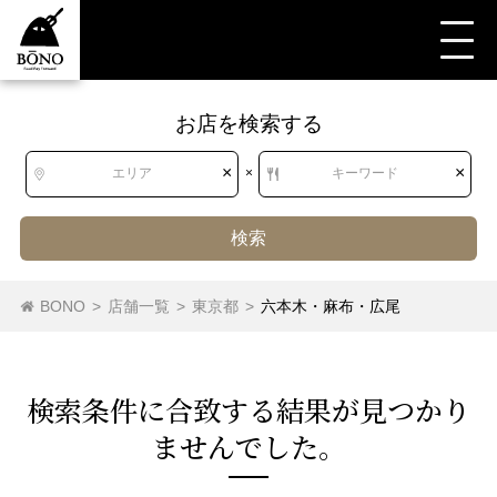
お店を検索する
すべて
すべて
東京都
鍋
水炊き
六本木・麻布・広尾
×
×
エリア
×
キーワード
検索
目黒・白金・五反田
水炊き
ちりとり鍋・てっちゃん鍋
銀座・新橋・有楽町
中国鍋・火鍋
BONO
>
店舗一覧
>
東京都
>
六本木・麻布・広尾
東急沿線
韓国鍋
タイスキ
東京・日本橋
鍋（その他）
京王・小田急沿線
ちゃんこ鍋
渋谷・恵比寿・代官山
うどんすき
もつ鍋
中野～西荻窪
検索条件に合致する結果が⾒つかり
ませんでした。
新宿・代々木・大久保
吉祥寺・三鷹・武蔵境
池袋～高田馬場・早稲田
西武沿線