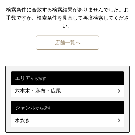
原宿・表参道・青山
板橋・東武沿線
検索条件に合致する検索結果がありませんでした。
お
手数ですが、検索条件を⾒直して再度検索してくださ
六本木・麻布・広尾
大塚・巣鴨・駒込・赤羽
い。
赤坂・永田町・溜池
千住・綾瀬・葛飾
店舗一覧へ
四ツ谷・市ヶ谷・飯田橋
小金井・国分寺・国立
秋葉原・神田・水道橋
調布・府中・狛江
上野・浅草・日暮里
町田・稲城・多摩
エリア
から探す
両国・錦糸町・小岩
西東京市周辺
六本木・麻布・広尾
築地・湾岸・お台場
立川市・八王子市周辺
浜松町・田町・品川
福生・青梅周辺
大井・蒲田
ジャンル
から探す
伊豆諸島・小笠原
水炊き