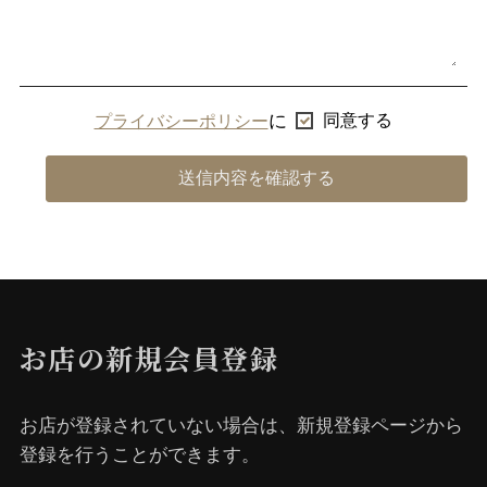
に
同意する
プライバシーポリシー
お店の新規会員登録
お店が登録されていない場合は、新規登録ページから
登録を⾏うことができます。