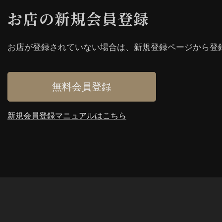
お店の新規会員登録
お店が登録されていない場合は、新規登録ページから登
無料会員登録
新規会員登録マニュアルはこちら