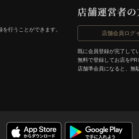
店舗運営者の
録を⾏うことができます。
店舗会員ログ
既に会員登録が完了して
無料で登録してお店をPR
店舗準会員になると、無