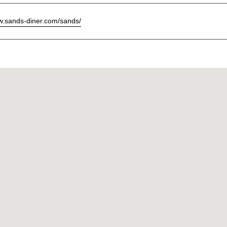
w.sands-diner.com/sands/