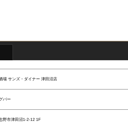
酒場 サンズ・ダイナー 津田沼店
グバー
野市津田沼1-2-12 1F