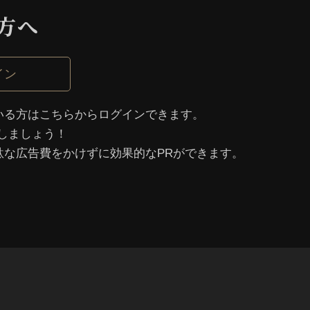
⽅へ
イン
いる⽅はこちらからログインできます。
しましょう！
駄な広告費をかけずに効果的なPRができます。