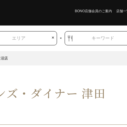
BONO店舗会員のご案内
店舗一
×
エリア
キーワード
×
田沼店
ンズ・ダイナー 津田