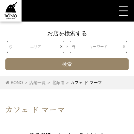
お店を検索する
×
×
エリア
×
キーワード
検索
BONO
>
店舗一覧
>
北海道
>
カフェ ド マーマ
カフェ ド マーマ