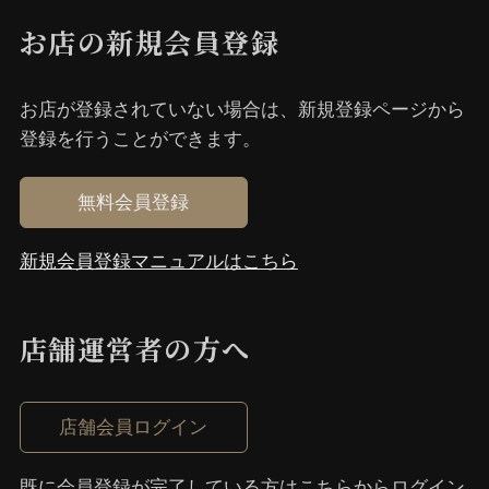
お店の新規会員登録
お店が登録されていない場合は、新規登録ページから
登録を⾏うことができます。
無料会員登録
新規会員登録マニュアルはこちら
店舗運営者の⽅へ
店舗会員ログイン
既に会員登録が完了している⽅はこちらからログイン