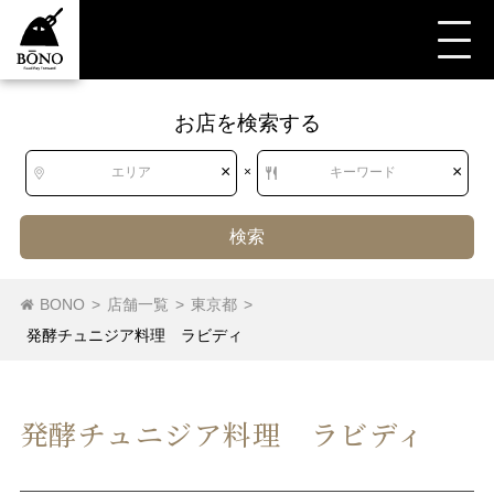
お店を検索する
×
×
エリア
×
キーワード
検索
BONO
>
店舗一覧
>
東京都
>
発酵チュニジア料理 ラビディ
発酵チュニジア料理 ラビディ