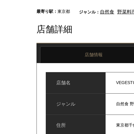
最寄り駅：
東京都
自然食
野菜料
ジャンル：
店舗詳細
店舗情報
店舗名
VEGEST
ジャンル
自然食 
住所
東京都千代