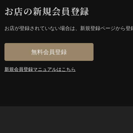
お店の新規会員登録
お店が登録されていない場合は、新規登録ページから登
無料会員登録
新規会員登録マニュアルはこちら