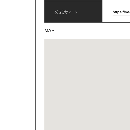
公式サイト
https://v
MAP