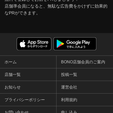
店舗準会員になると、無駄な広告費をかけずに効果的
なPRができます。
ホーム
BONO店舗会員のご案内
店舗一覧
投稿一覧
お知らせ
運営会社
プライバシーポリシー
利用規約
お問い合わせ
申し込み