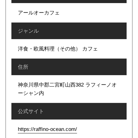
アールオーカフェ
ジャンル
洋食・欧風料理（その他） カフェ
住所
神奈川県中郡二宮町山西382 ラフィーノオ
ーシャン内
公式サイト
https://raffino-ocean.com/