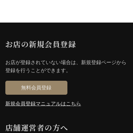
お店の新規会員登録
お店が登録されていない場合は、新規登録ページから
登録を⾏うことができます。
無料会員登録
新規会員登録マニュアルはこちら
店舗運営者の⽅へ