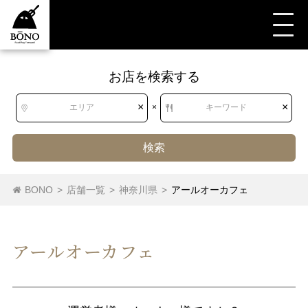
お店を検索する
×
×
エリア
×
キーワード
検索
BONO
>
店舗一覧
>
神奈川県
>
アールオーカフェ
アールオーカフェ