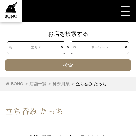
お店を検索する
×
×
エリア
×
キーワード
検索
BONO
>
店舗一覧
>
神奈川県
>
立ち呑み たっち
立ち呑み たっち