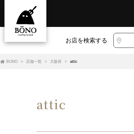
お店を検索する
BONO
>
店舗一覧
>
大阪府
>
attic
attic