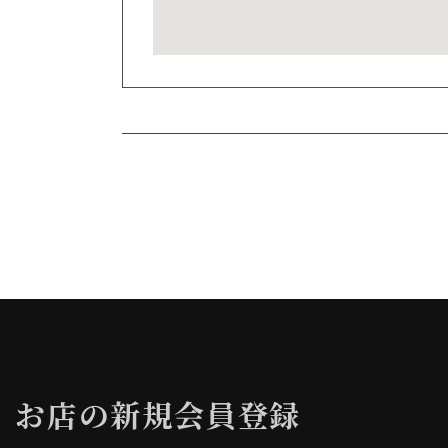
お店の新規会員登録