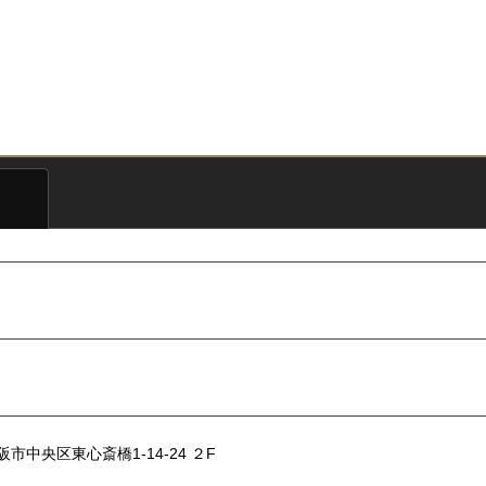
市中央区東心斎橋1-14-24 ２F