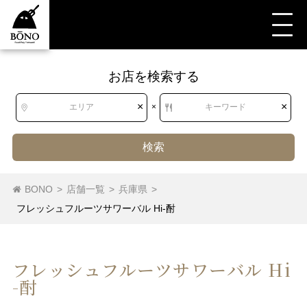
お店を検索する
×
×
エリア
×
キーワード
検索
BONO
>
店舗一覧
>
兵庫県
>
フレッシュフルーツサワーバル Hi-酎
フレッシュフルーツサワーバル Hi
-酎