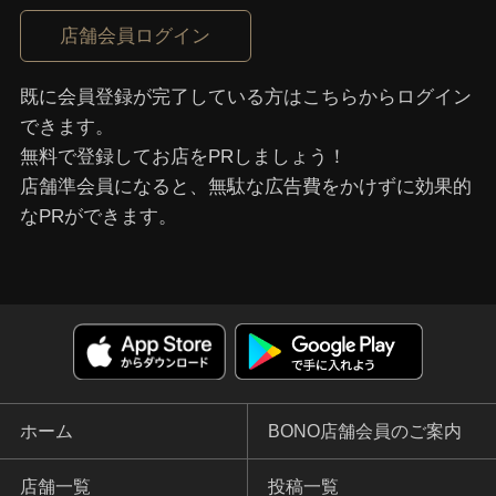
店舗会員ログイン
既に会員登録が完了している⽅はこちらからログイン
できます。
無料で登録してお店をPRしましょう！
店舗準会員になると、無駄な広告費をかけずに効果的
なPRができます。
ホーム
BONO店舗会員のご案内
店舗一覧
投稿一覧