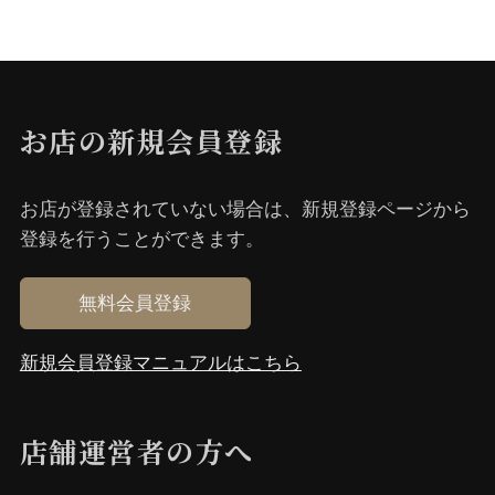
お店の新規会員登録
お店が登録されていない場合は、新規登録ページから
登録を⾏うことができます。
無料会員登録
新規会員登録マニュアルはこちら
店舗運営者の⽅へ