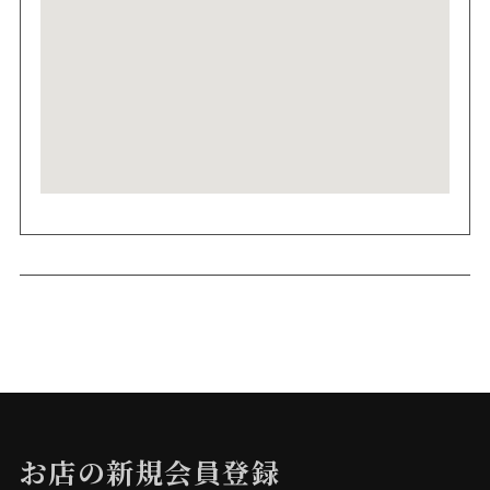
お店の新規会員登録