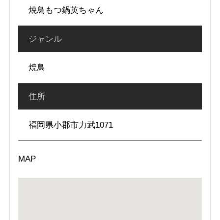
焼鳥もつ鍋英ちゃん
ジャンル
焼鳥
住所
福岡県小郡市力武1071
MAP