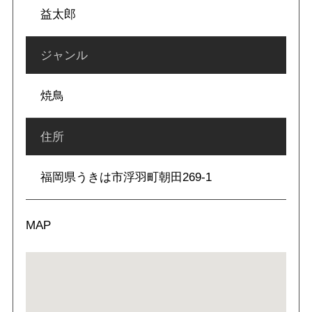
益太郎
ジャンル
焼鳥
住所
福岡県うきは市浮羽町朝田269-1
MAP