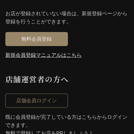
お店が登録されていない場合は、新規登録ページから
登録を⾏うことができます。
無料会員登録
新規会員登録マニュアルはこちら
店舗運営者の⽅へ
店舗会員ログイン
既に会員登録が完了している⽅はこちらからログイン
できます。
無料で登録してお店をPRしましょう！