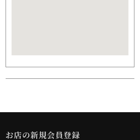
お店の新規会員登録