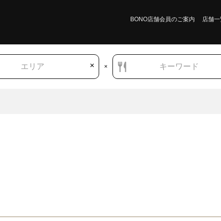
BONO店舗会員のご案内
店舗一
×
エリア
キーワード
×