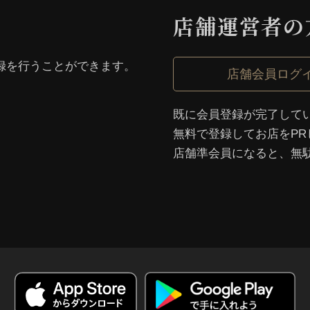
店舗運営者の
録を⾏うことができます。
店舗会員ログ
既に会員登録が完了して
無料で登録してお店をPR
店舗準会員になると、無