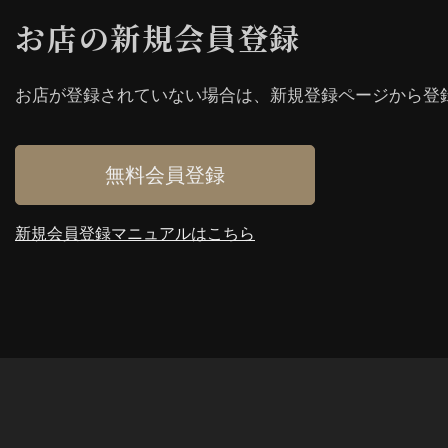
お店の新規会員登録
お店が登録されていない場合は、新規登録ページから登
無料会員登録
新規会員登録マニュアルはこちら