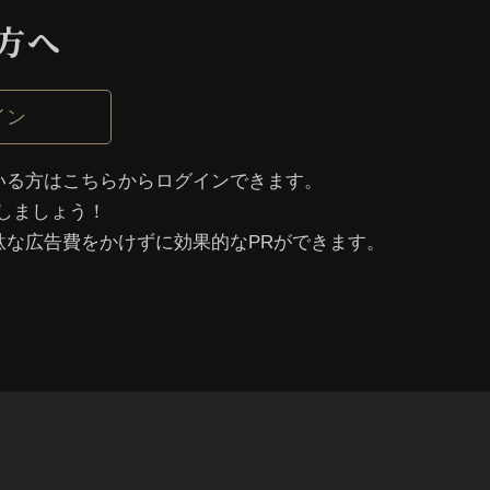
⽅へ
イン
いる⽅はこちらからログインできます。
しましょう！
駄な広告費をかけずに効果的なPRができます。