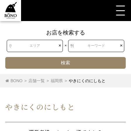
お店を検索する
×
×
エリア
×
キーワード
検索
BONO
>
店舗一覧
>
福岡県
>
やきにくのにしもと
やきにくのにしもと