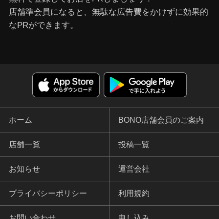
店舗準会員になると、無駄な広告費をかけずに効果的
なPRができます。
ホーム
BONO店舗会員のご案内
店舗一覧
投稿一覧
お知らせ
運営会社
プライバシーポリシー
利用規約
お問い合わせ
申し込み