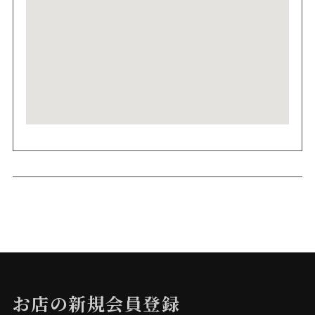
お店の新規会員登録