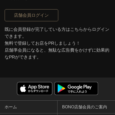
店舗会員ログイン
既に会員登録が完了している⽅はこちらからログイン
できます。
無料で登録してお店をPRしましょう！
店舗準会員になると、無駄な広告費をかけずに効果的
なPRができます。
ホーム
BONO店舗会員のご案内