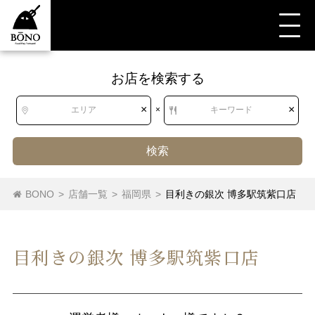
お店を検索する
×
×
エリア
×
キーワード
検索
BONO
>
店舗一覧
>
福岡県
>
目利きの銀次 博多駅筑紫口店
目利きの銀次 博多駅筑紫口店