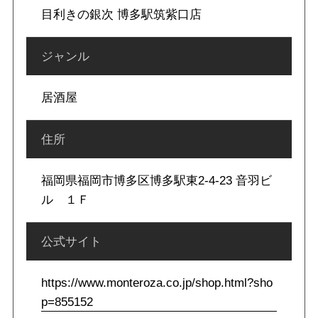
目利きの銀次 博多駅筑紫口店
ジャンル
居酒屋
住所
福岡県福岡市博多区博多駅東2‐4‐23 音羽ビ
ル １Ｆ
公式サイト
https://www.monteroza.co.jp/shop.html?sho
p=855152