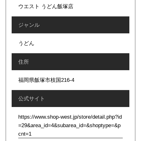
ウエスト うどん飯塚店
ジャンル
うどん
住所
福岡県飯塚市枝国216-4
公式サイト
https://www.shop-west.jp/store/detail.php?id
=29&area_id=4&subarea_id=&shoptype=&p
cnt=1