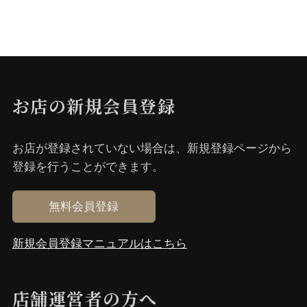
お店の新規会員登録
お店が登録されていない場合は、新規登録ページから
登録を⾏うことができます。
無料会員登録
新規会員登録マニュアルはこちら
店舗運営者の⽅へ