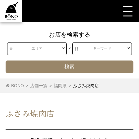
お店を検索する
×
×
エリア
×
キーワード
検索
BONO
>
店舗一覧
>
福岡県
>
ふさみ焼肉店
ふさみ焼肉店