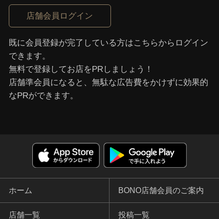
店舗会員ログイン
既に会員登録が完了している⽅はこちらからログイン
できます。
無料で登録してお店をPRしましょう！
店舗準会員になると、無駄な広告費をかけずに効果的
なPRができます。
ホーム
BONO店舗会員のご案内
店舗一覧
投稿一覧