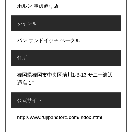
ホルン 渡辺通り店
ジャンル
パン サンドイッチ ベーグル
住所
福岡県福岡市中央区清川1-8-13 サニー渡辺
通店 1F
公式サイト
http://www.fujipanstore.com/index.html