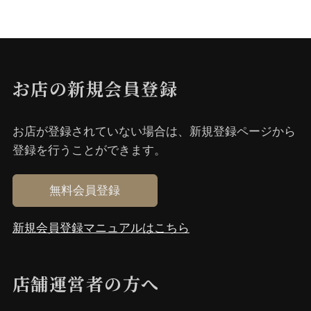
お店の新規会員登録
お店が登録されていない場合は、新規登録ページから
登録を⾏うことができます。
無料会員登録
新規会員登録マニュアルはこちら
店舗運営者の⽅へ