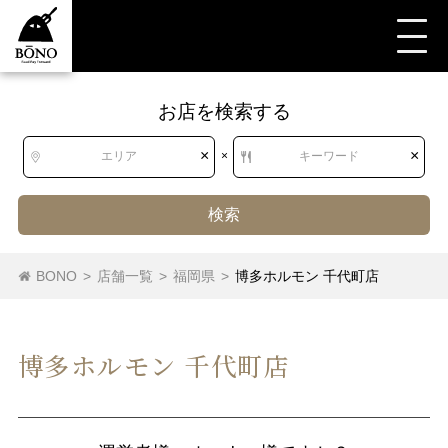
お店を検索する
×
×
エリア
×
キーワード
検索
BONO
>
店舗一覧
>
福岡県
>
博多ホルモン 千代町店
博多ホルモン 千代町店