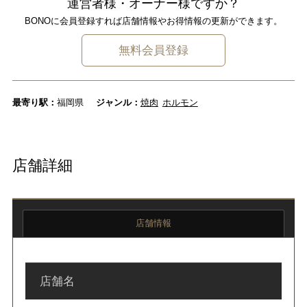
運営者様・オーナー様ですか？
BONOに会員登録すれば店舗情報やお得情報の更新ができます。
無料会員登録
最寄り駅：
福岡県
ジャンル：
焼肉
ホルモン
店舗詳細
店舗情報
店舗名