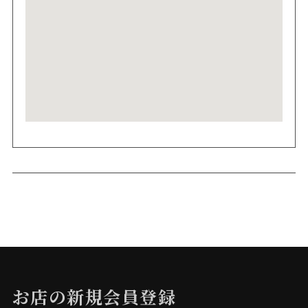
お店の新規会員登録