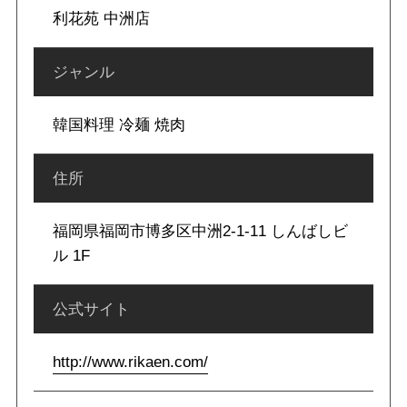
利花苑 中洲店
ジャンル
韓国料理 冷麺 焼肉
住所
福岡県福岡市博多区中洲2-1-11 しんばしビ
ル 1F
公式サイト
http://www.rikaen.com/