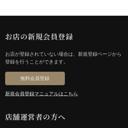
お店の新規会員登録
お店が登録されていない場合は、新規登録ページから
登録を⾏うことができます。
無料会員登録
新規会員登録マニュアルはこちら
店舗運営者の⽅へ