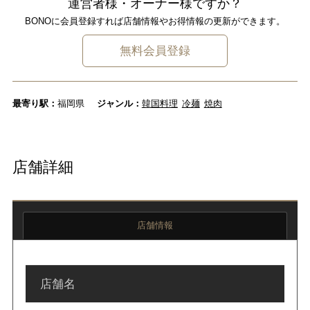
運営者様・オーナー様ですか？
BONOに会員登録すれば店舗情報やお得情報の更新ができます。
無料会員登録
最寄り駅：
福岡県
ジャンル：
韓国料理
冷麺
焼肉
店舗詳細
店舗情報
店舗名