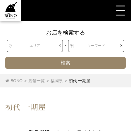
お店を検索する
×
×
エリア
×
キーワード
検索
BONO
>
店舗一覧
>
福岡県
>
初代 一期屋
初代 一期屋