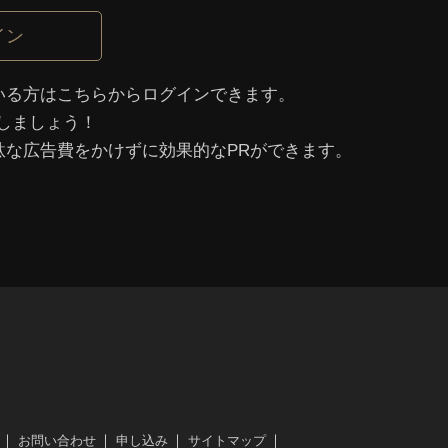
イン
いる⽅はこちらからログインできます。
しましょう！
駄な広告費をかけずに効果的なPRができます。
お問い合わせ
申し込み
サイトマップ