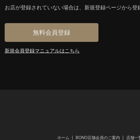
お店が登録されていない場合は、新規登録ページから登
無料会員登録
新規会員登録マニュアルはこちら
ホーム
BONO店舗会員のご案内
店舗一