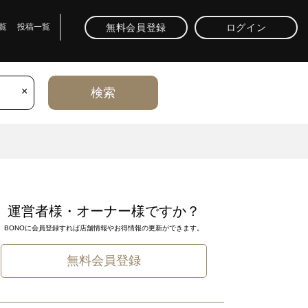
無料会員登録
ログイン
覧
投稿一覧
×
検索
運営者様・オーナー様ですか？
BONOに会員登録すれば店舗情報やお得情報の更新ができます。
無料会員登録