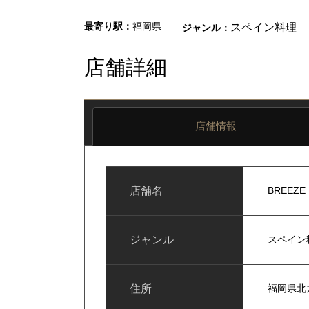
最寄り駅：
福岡県
スペイン料理
ジャンル：
店舗詳細
店舗情報
店舗名
BREEZE
ジャンル
スペイン
住所
福岡県北九