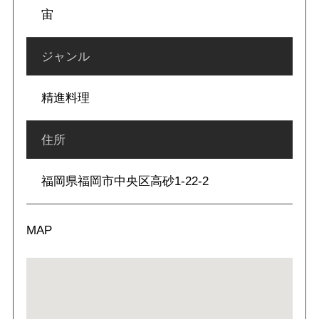
宙
ジャンル
精進料理
住所
福岡県福岡市中央区高砂1-22-2
MAP