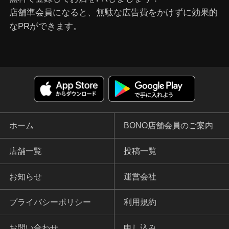
店舗準会員になると、無駄な広告費をかけずに効果的
なPRができます。
ホーム
BONO店舗会員のご案内
店舗一覧
投稿一覧
お知らせ
運営会社
プライバシーポリシー
利用規約
お問い合わせ
申し込み