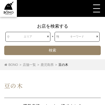
お店を検索する
×
×
エリア
×
キーワード
検索
BONO
>
店舗一覧
>
鹿児島県
>
豆の木
豆の木