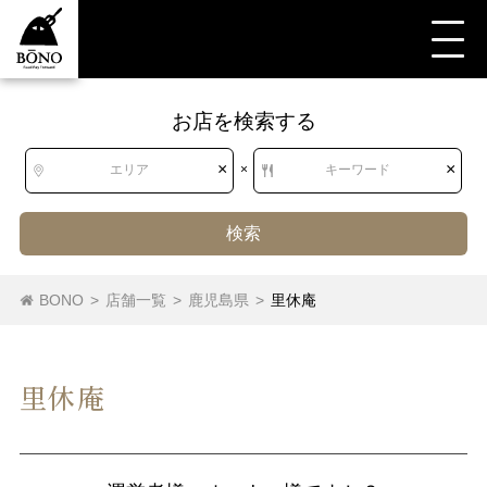
お店を検索する
×
×
エリア
×
キーワード
検索
BONO
>
店舗一覧
>
鹿児島県
>
里休庵
里休庵