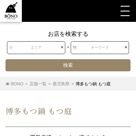
お店を検索する
×
×
エリア
×
キーワード
検索
BONO
>
店舗一覧
>
鹿児島県
>
博多もつ鍋 もつ庭
博多もつ鍋 もつ庭