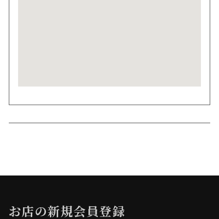
お店の新規会員登録