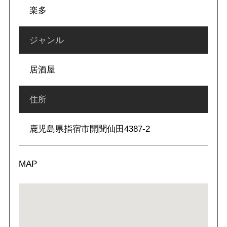
楽多
ジャンル
居酒屋
住所
鹿児島県指宿市開聞仙田4387-2
MAP