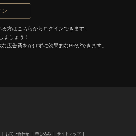
イン
いる⽅はこちらからログインできます。
しましょう！
駄な広告費をかけずに効果的なPRができます。
お問い合わせ
申し込み
サイトマップ