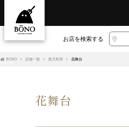
お店を検索する
BONO
>
店舗一覧
>
鹿児島県
>
花舞台
花舞台