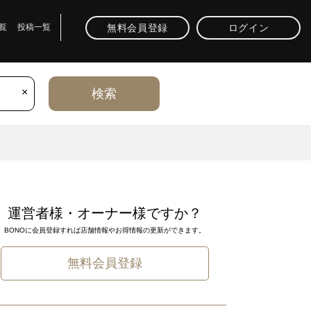
無料会員登録
ログイン
覧
投稿一覧
×
検索
運営者様・オーナー様ですか？
BONOに会員登録すれば店舗情報やお得情報の更新ができます。
無料会員登録