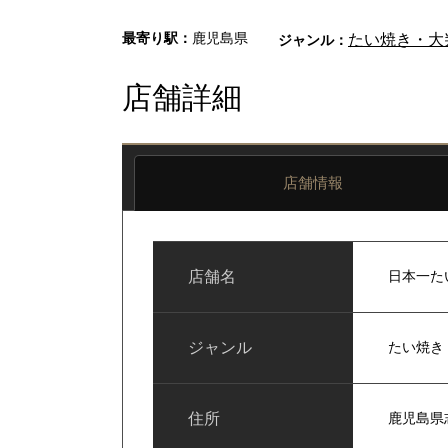
最寄り駅：
鹿児島県
たい焼き・大
ジャンル：
店舗詳細
店舗情報
店舗名
日本一た
ジャンル
たい焼き
住所
鹿児島県