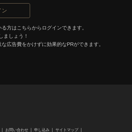
イン
いる⽅はこちらからログインできます。
しましょう！
駄な広告費をかけずに効果的なPRができます。
お問い合わせ
申し込み
サイトマップ