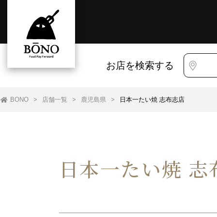
お店を検索する
BONO
>
店舗一覧
>
鹿児島県
>
日本一たい焼 志布志店
日本一たい焼 志