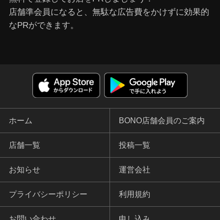
店舗準会員になると、無駄な広告費をかけずに効果的
なPRができます。
ホーム
BONO店舗会員のご案内
店舗一覧
投稿一覧
お知らせ
運営会社
プライバシーポリシー
利用規約
お問い合わせ
申し込み