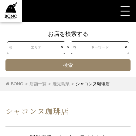
お店を検索する
×
×
エリア
×
キーワード
検索
BONO
>
店舗一覧
>
鹿児島県
>
シャコンヌ珈琲店
シャコンヌ珈琲店