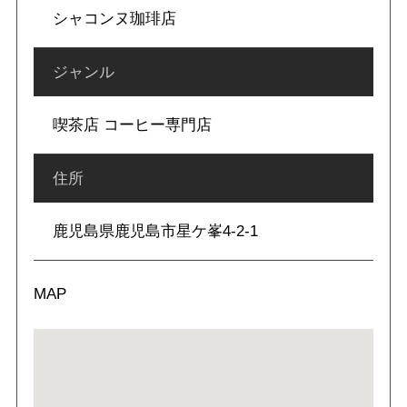
シャコンヌ珈琲店
ジャンル
喫茶店 コーヒー専門店
住所
鹿児島県鹿児島市星ケ峯4-2-1
MAP