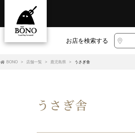
お店を検索する
BONO
>
店舗一覧
>
鹿児島県
>
うさぎ舎
うさぎ舎