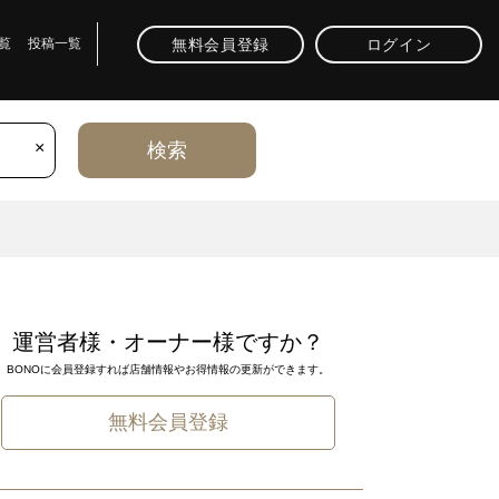
無料会員登録
ログイン
覧
投稿一覧
×
検索
運営者様・オーナー様ですか？
BONOに会員登録すれば店舗情報やお得情報の更新ができます。
無料会員登録