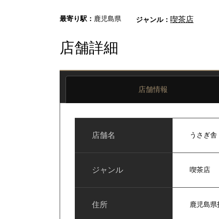
最寄り駅：
鹿児島県
喫茶店
ジャンル：
店舗詳細
店舗情報
店舗名
うさぎ舎
ジャンル
喫茶店
住所
鹿児島県指