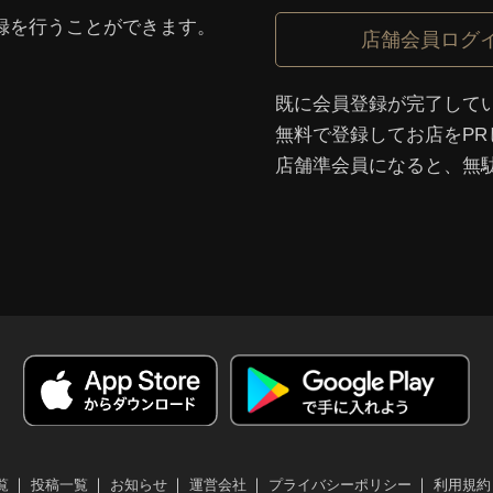
録を⾏うことができます。
店舗会員ログ
既に会員登録が完了して
無料で登録してお店をPR
店舗準会員になると、無
覧
投稿一覧
お知らせ
運営会社
プライバシーポリシー
利用規約