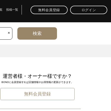
無料会員登録
ログイン
覧
投稿一覧
×
検索
運営者様・オーナー様ですか？
BONOに会員登録すれば店舗情報やお得情報の更新ができます。
無料会員登録