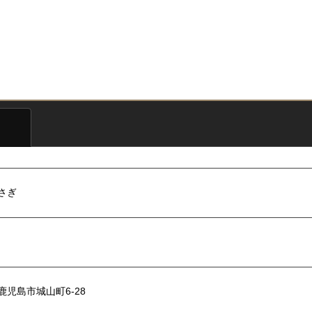
さぎ
鹿児島市城山町6-28