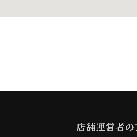
店舗運営者の