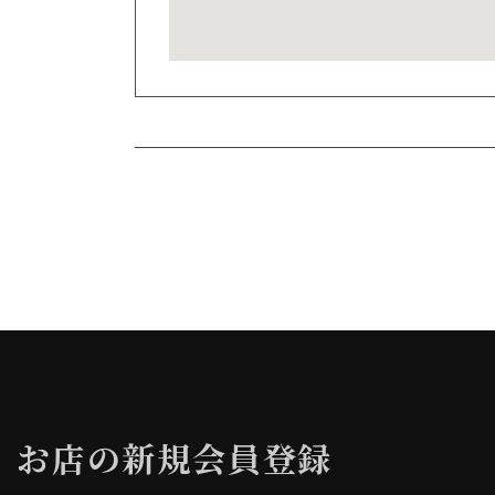
お店の新規会員登録