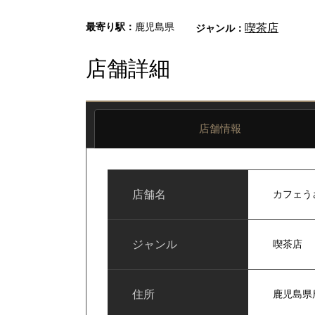
最寄り駅：
鹿児島県
喫茶店
ジャンル：
店舗詳細
店舗情報
店舗名
カフェう
ジャンル
喫茶店
住所
鹿児島県