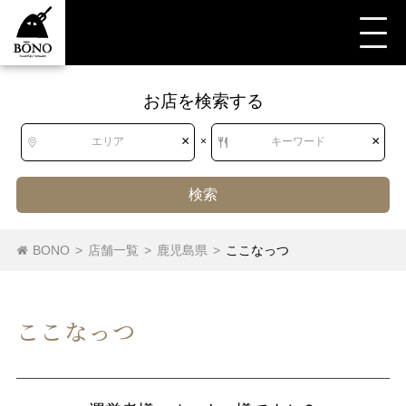
お店を検索する
×
×
エリア
×
キーワード
検索
BONO
>
店舗一覧
>
鹿児島県
>
ここなっつ
ここなっつ