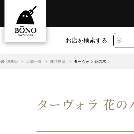
お店を検索する
BONO
>
店舗一覧
>
鹿児島県
>
ターヴォラ 花の木
ターヴォラ 花の