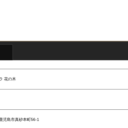
ラ 花の木
鹿児島市真砂本町56-1