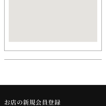
お店の新規会員登録