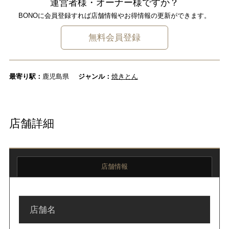
運営者様・オーナー様ですか？
BONOに会員登録すれば店舗情報やお得情報の更新ができます。
無料会員登録
最寄り駅：
鹿児島県
ジャンル：
焼きとん
店舗詳細
店舗情報
店舗名