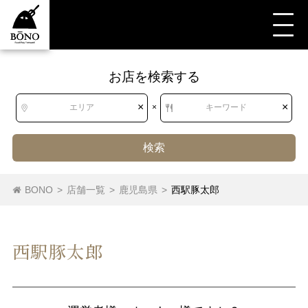
お店を検索する
×
×
エリア
×
キーワード
検索
BONO
>
店舗一覧
>
鹿児島県
>
西駅豚太郎
西駅豚太郎