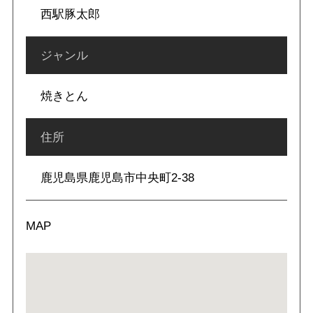
西駅豚太郎
ジャンル
焼きとん
住所
鹿児島県鹿児島市中央町2-38
MAP