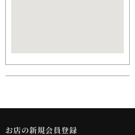
お店の新規会員登録