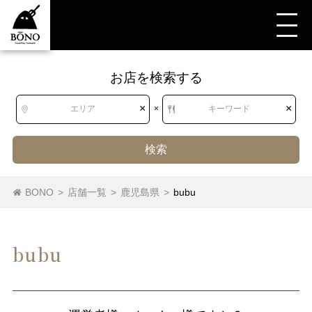
お店を検索する
×
×
エリア
×
キーワード
検索
BONO
>
店舗一覧
>
鹿児島県
>
bubu
bubu