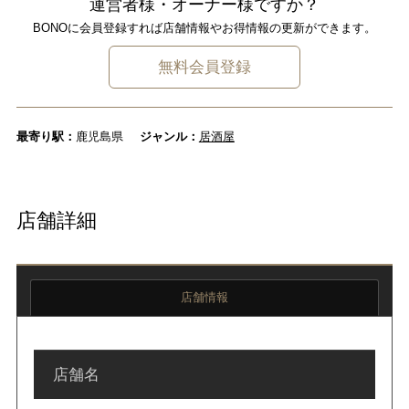
運営者様・オーナー様ですか？
BONOに会員登録すれば店舗情報やお得情報の更新ができます。
無料会員登録
最寄り駅：
鹿児島県
ジャンル：
居酒屋
店舗詳細
店舗情報
店舗名