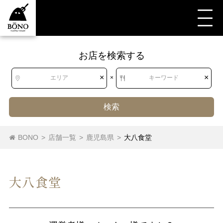
お店を検索する
×
×
エリア
×
キーワード
検索
BONO
>
店舗一覧
>
鹿児島県
>
大八食堂
大八食堂