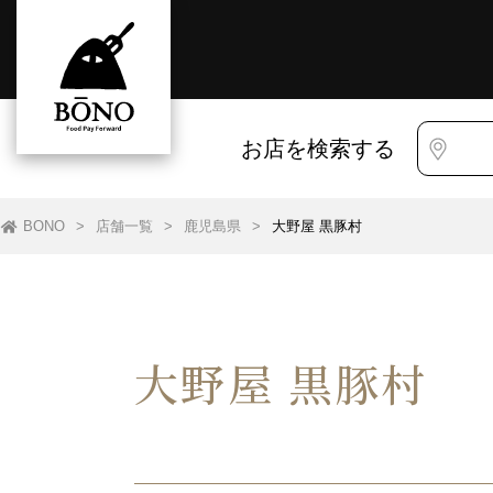
お店を検索する
BONO
>
店舗一覧
>
鹿児島県
>
大野屋 黒豚村
大野屋 黒豚村