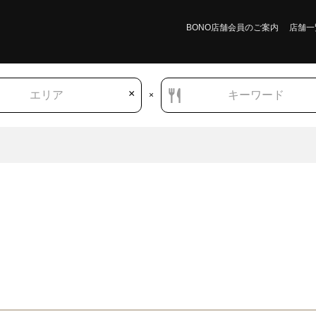
BONO店舗会員のご案内
店舗一
×
エリア
キーワード
×