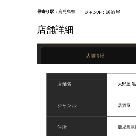
最寄り駅：
鹿児島県
居酒屋
ジャンル：
店舗詳細
店舗情報
店舗名
大野屋 
ジャンル
居酒屋
住所
鹿児島県