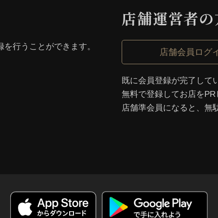
店舗運営者の
録を⾏うことができます。
店舗会員ログ
既に会員登録が完了して
無料で登録してお店をPR
店舗準会員になると、無