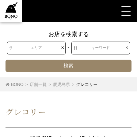
お店を検索する
×
×
エリア
×
キーワード
検索
BONO
>
店舗一覧
>
鹿児島県
>
グレコリー
グレコリー