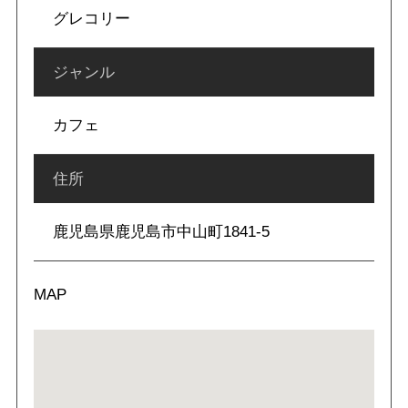
グレコリー
ジャンル
カフェ
住所
鹿児島県鹿児島市中山町1841-5
MAP