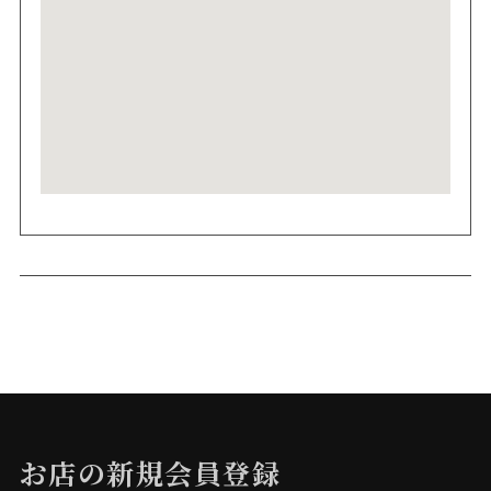
お店の新規会員登録