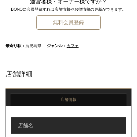
運営者様・オーナー様ですか？
BONOに会員登録すれば店舗情報やお得情報の更新ができます。
無料会員登録
最寄り駅：
鹿児島県
ジャンル：
カフェ
店舗詳細
店舗情報
店舗名