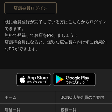
店舗会員ログイン
既に会員登録が完了している⽅はこちらからログイン
できます。
無料で登録してお店をPRしましょう！
店舗準会員になると、無駄な広告費をかけずに効果的
なPRができます。
ホーム
BONO店舗会員のご案内
店舗一覧
投稿一覧