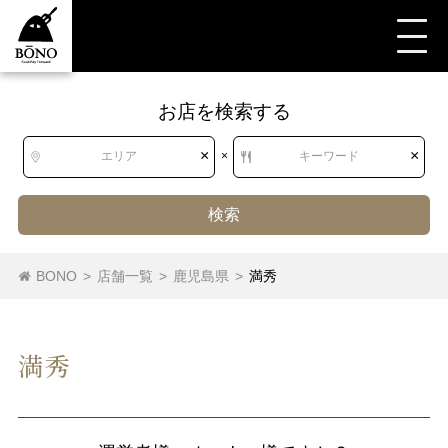
お店を検索する
×
×
エリア
×
キーワード
検索
BONO
>
店舗一覧
>
鹿児島県
>
満秀
満秀