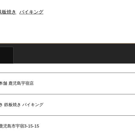
鉄板焼き
バイキング
本舗 鹿児島宇宿店
き 鉄板焼き バイキング
児島市宇宿3-15-15