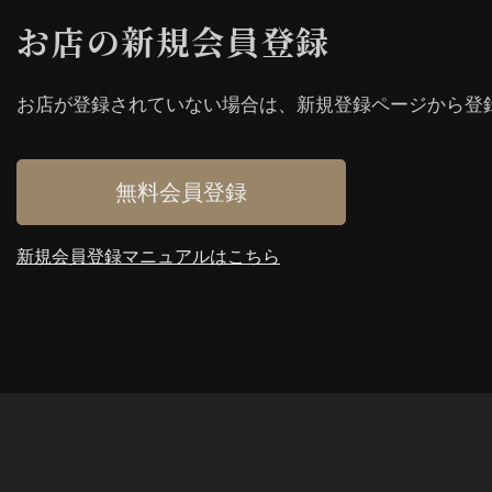
お店の新規会員登録
お店が登録されていない場合は、新規登録ページから登
無料会員登録
新規会員登録マニュアルはこちら