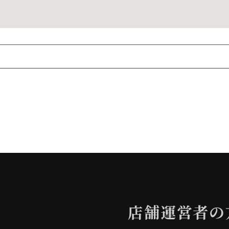
店舗運営者の