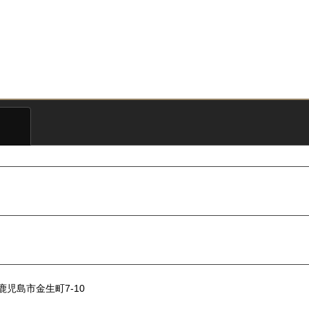
鹿児島市金生町7-10