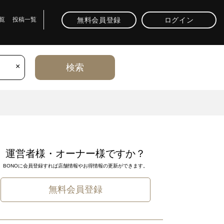
無料会員登録
ログイン
覧
投稿一覧
×
検索
運営者様・オーナー様ですか？
BONOに会員登録すれば店舗情報やお得情報の更新ができます。
無料会員登録