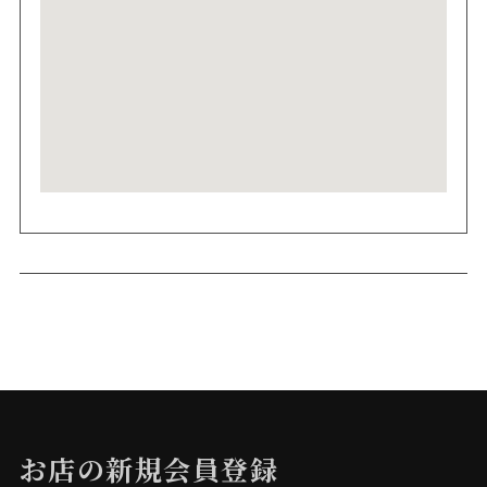
お店の新規会員登録