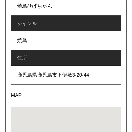
焼鳥ひげちゃん
ジャンル
焼鳥
住所
鹿児島県鹿児島市下伊敷3-20-44
MAP