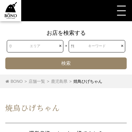
お店を検索する
×
×
エリア
×
キーワード
検索
BONO
>
店舗一覧
>
鹿児島県
>
焼鳥ひげちゃん
焼鳥ひげちゃん