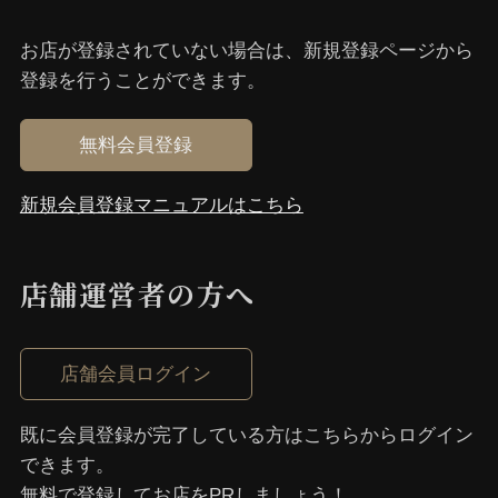
お店が登録されていない場合は、新規登録ページから
登録を⾏うことができます。
無料会員登録
新規会員登録マニュアルはこちら
店舗運営者の⽅へ
店舗会員ログイン
既に会員登録が完了している⽅はこちらからログイン
できます。
無料で登録してお店をPRしましょう！