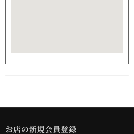
お店の新規会員登録