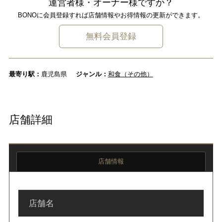
運営者様・オーナー様ですか？
BONOに会員登録すれば店舗情報やお得情報の更新ができます。
無料会員登録
最寄り駅：
鹿児島県
ジャンル：
和食（その他）
店舗詳細
店舗情報
店舗名