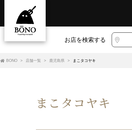
お店を検索する
BONO
>
店舗一覧
>
鹿児島県
>
まこタコヤキ
まこタコヤキ