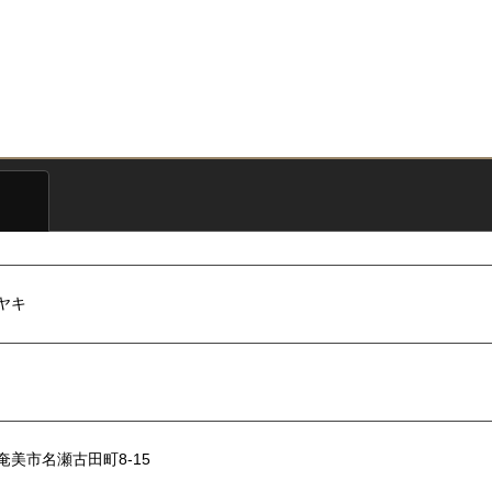
ヤキ
奄美市名瀬古田町8-15