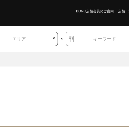
BONO店舗会員のご案内
店舗一
×
エリア
キーワード
×